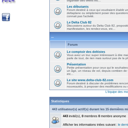
organiser des virées etc...
Les débutants
Forum destiné à ceux qui voudraient établir u
deltaplane ou simplement poser des question
connait pas l'activité.
Le Delta Club 82
Discussions autour du Delta Club 82, propositi
manifestation, les rendez-vous, etc...
...
Forum
Le comptoir des deltistes
Vous avez un truc super intéressant à dire mais
parle de tout, de rien mais surtout pas de la 
Présentation
Petite présentation pour ceux qui le souhaites
un âge, un niveau de vol, depuis combien de t
etc...
Le site www.delta-club-82.com
Forum destiné à discuter de problèmes rencont
nouveautés, à proposer des modifications ou d
L'équipe des mo
Statistiques
443 utilisateur(s) actif(s) durant les 15 dernières 
443
invité(s),
0
membres
0
membre anonyme
Afficher les informations triées suivant :
le derni