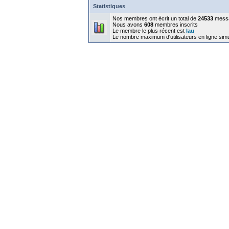
Statistiques
Nos membres ont écrit un total de
24533
mess
Nous avons
608
membres inscrits
Le membre le plus récent est
lau
Le nombre maximum d'utilisateurs en ligne sim