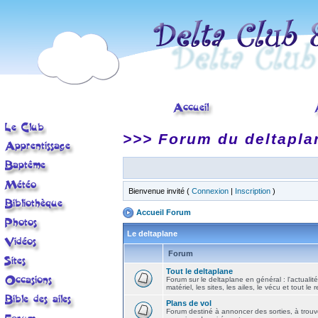
>>> Forum du deltapla
Bienvenue invité (
Connexion
|
Inscription
)
Accueil Forum
Le deltaplane
Forum
Tout le deltaplane
Forum sur le deltaplane en général : l'actualité
matériel, les sites, les ailes, le vécu et tout le r
Plans de vol
Forum destiné à annoncer des sorties, à trouv