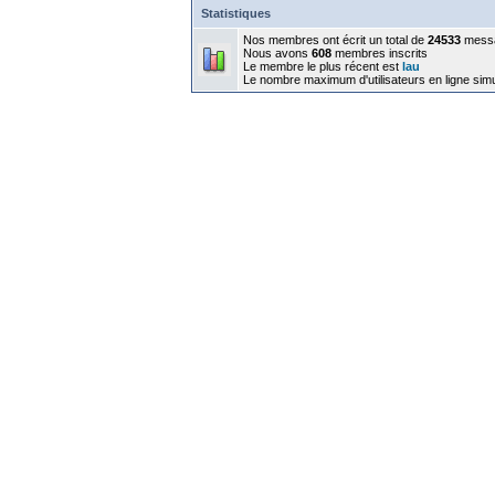
Statistiques
Nos membres ont écrit un total de
24533
mess
Nous avons
608
membres inscrits
Le membre le plus récent est
lau
Le nombre maximum d'utilisateurs en ligne sim