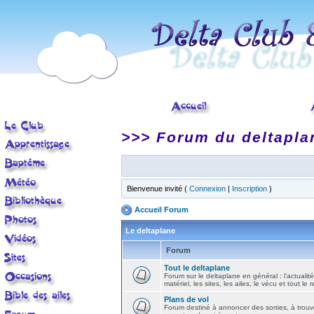
>>> Forum du deltapla
Bienvenue invité (
Connexion
|
Inscription
)
Accueil Forum
Le deltaplane
Forum
Tout le deltaplane
Forum sur le deltaplane en général : l'actualité
matériel, les sites, les ailes, le vécu et tout le r
Plans de vol
Forum destiné à annoncer des sorties, à trouv