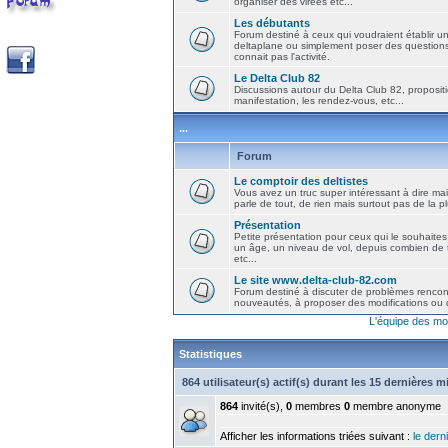
organiser des virées etc...
Les débutants
Forum destiné à ceux qui voudraient établir u
deltaplane ou simplement poser des question
connait pas l'activité.
Le Delta Club 82
Discussions autour du Delta Club 82, propositi
manifestation, les rendez-vous, etc...
...
Forum
Le comptoir des deltistes
Vous avez un truc super intéressant à dire mais
parle de tout, de rien mais surtout pas de la 
Présentation
Petite présentation pour ceux qui le souhaites
un âge, un niveau de vol, depuis combien de t
etc...
Le site www.delta-club-82.com
Forum destiné à discuter de problèmes rencont
nouveautés, à proposer des modifications ou d
L'équipe des mo
Statistiques
864 utilisateur(s) actif(s) durant les 15 dernières 
864
invité(s),
0
membres
0
membre anonyme
Afficher les informations triées suivant :
le derni