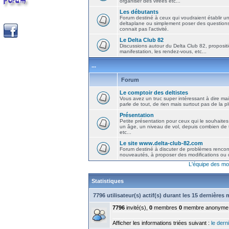
organiser des virées etc...
Les débutants
Forum destiné à ceux qui voudraient établir u
deltaplane ou simplement poser des question
connait pas l'activité.
Le Delta Club 82
Discussions autour du Delta Club 82, propositi
manifestation, les rendez-vous, etc...
...
Forum
Le comptoir des deltistes
Vous avez un truc super intéressant à dire mais
parle de tout, de rien mais surtout pas de la 
Présentation
Petite présentation pour ceux qui le souhaites
un âge, un niveau de vol, depuis combien de t
etc...
Le site www.delta-club-82.com
Forum destiné à discuter de problèmes rencont
nouveautés, à proposer des modifications ou d
L'équipe des mo
Statistiques
7796 utilisateur(s) actif(s) durant les 15 dernières
7796
invité(s),
0
membres
0
membre anonyme
Afficher les informations triées suivant :
le derni