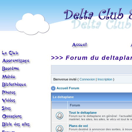
>>> Forum du deltapla
Bienvenue invité (
Connexion
|
Inscription
)
Accueil Forum
Le deltaplane
Forum
Tout le deltaplane
Forum sur le deltaplane en général : l'actualité
matériel, les sites, les ailes, le vécu et tout le r
Plans de vol
Forum destiné à annoncer des sorties, à trouv