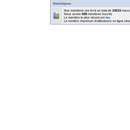
Statistiques
Nos membres ont écrit un total de
24533
mess
Nous avons
608
membres inscrits
Le membre le plus récent est
lau
Le nombre maximum d'utilisateurs en ligne sim