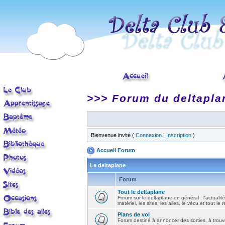
>>> Forum du deltapla
Bienvenue invité (
Connexion
|
Inscription
)
Accueil Forum
Le deltaplane
Forum
Tout le deltaplane
Forum sur le deltaplane en général : l'actualité
matériel, les sites, les ailes, le vécu et tout le r
Plans de vol
Forum destiné à annoncer des sorties, à trouv