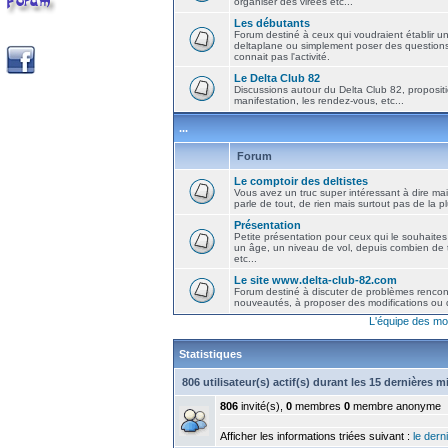
organiser des virées etc...
Les débutants
Forum destiné à ceux qui voudraient établir u
deltaplane ou simplement poser des question
connait pas l'activité.
Le Delta Club 82
Discussions autour du Delta Club 82, propositi
manifestation, les rendez-vous, etc...
...
Forum
Le comptoir des deltistes
Vous avez un truc super intéressant à dire mais
parle de tout, de rien mais surtout pas de la 
Présentation
Petite présentation pour ceux qui le souhaites
un âge, un niveau de vol, depuis combien de t
etc...
Le site www.delta-club-82.com
Forum destiné à discuter de problèmes rencont
nouveautés, à proposer des modifications ou d
L'équipe des mo
Statistiques
806 utilisateur(s) actif(s) durant les 15 dernières 
806
invité(s),
0
membres
0
membre anonyme
Afficher les informations triées suivant :
le derni