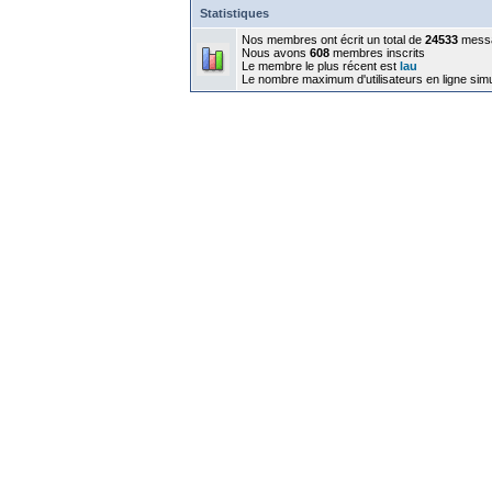
Statistiques
Nos membres ont écrit un total de
24533
mess
Nous avons
608
membres inscrits
Le membre le plus récent est
lau
Le nombre maximum d'utilisateurs en ligne sim