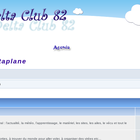
taplane
)
: l'actualité, la météo, l'apprentissage, le matériel, les sites, les ailes, le vécu et tout le
ies, à trouver du monde pour aller voler, à organiser des virées etc...