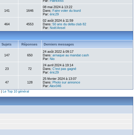
Par:
Patrick65
08 mai 2024 à 13:22
141
1646
Dans:
Faire voler du lourd
Par:
éric29
02 août 2024 à 11:59
464
4553
Dans:
50 ans du delta club 82
Par:
Noël Ansel
Sujets
Réponses
Derniers messages
24 août 2022 à 09:17
147
650
Dans:
arnaque au mandat cash
Par:
Nio
24 avril 2024 à 19:14
23
72
Dans:
C'est pas gagné
Par:
éric29
25 février 2024 à 13:07
47
128
Dans:
Photo sur annonce
Par:
Alex046
|
Le Top 10 général