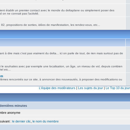
ient établir un premier contact avec le monde du deltaplane ou simplement poser des
 on ne connait pas l'activité.
82, propositions de sorties, idées de manifestation, les rendez-vous, etc...
nt à dire mais c'est pas vraiment du delta... ici on parle de tout, de rien mais surtout pas de
i le souhaites avec par exemple une localisation, un âge, un niveau de vol, depuis combien
el etc...
om
blèmes rencontrés sur ce site, à annoncer des nouveautés, à proposer des modifications ou
L'équipe des modérateurs
|
Les sujets du jour
|
Le Top 10 du jour
5 dernières minutes
bre anonyme
 suivant :
le dernier clic
,
le nom du membre