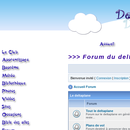
>>> Forum du del
Bienvenue invité (
Connexion
|
Inscription
Accueil Forum
Le deltaplane
Forum
Tout le deltaplane
Forum sur le deltaplane en général 
reste...
Plans de vol
Forum destiné à annoncer des sort