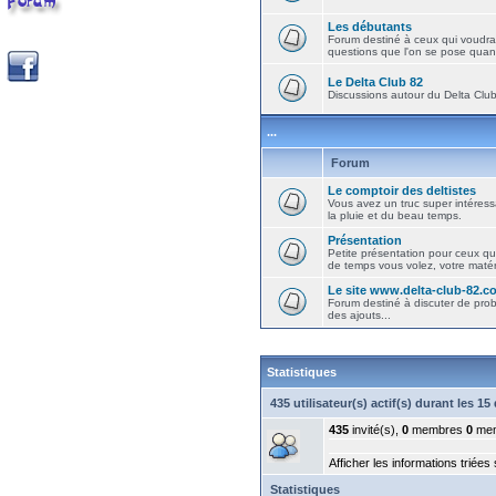
Les débutants
Forum destiné à ceux qui voudra
questions que l'on se pose quand
Le Delta Club 82
Discussions autour du Delta Club 
...
Forum
Le comptoir des deltistes
Vous avez un truc super intéressa
la pluie et du beau temps.
Présentation
Petite présentation pour ceux qu
de temps vous volez, votre matéri
Le site www.delta-club-82.c
Forum destiné à discuter de pro
des ajouts...
Statistiques
435 utilisateur(s) actif(s) durant les 1
435
invité(s),
0
membres
0
mem
Afficher les informations triées
Statistiques