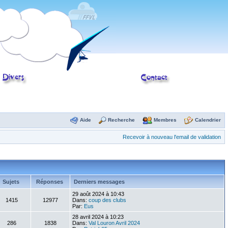
Aide
Recherche
Membres
Calendrier
Recevoir à nouveau l'email de validation
Sujets
Réponses
Derniers messages
29 août 2024 à 10:43
1415
12977
Dans:
coup des clubs
Par:
Eus
28 avril 2024 à 10:23
286
1838
Dans:
Val Louron Avril 2024