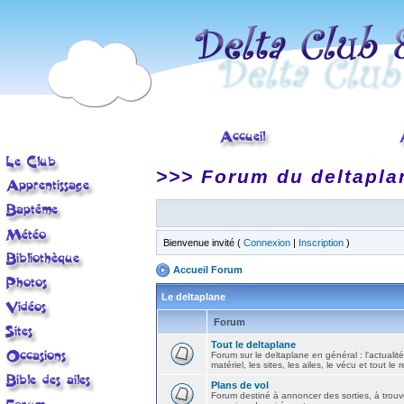
>>> Forum du deltapla
Bienvenue invité (
Connexion
|
Inscription
)
Accueil Forum
Le deltaplane
Forum
Tout le deltaplane
Forum sur le deltaplane en général : l'actualité
matériel, les sites, les ailes, le vécu et tout le r
Plans de vol
Forum destiné à annoncer des sorties, à trouv