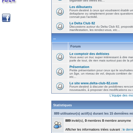
organiser des virées etc...
Les débutants
Forum destiné à ceux qui voudraient établir u
deltaplane ou simplement poser des question
connait pas l'activité.
Le Delta Club 82
Discussions autour du Delta Club 82, propositi
manifestation, les rendez-vous, etc...
...
Forum
Le comptoir des deltistes
Vous avez un truc super intéressant à dire mais
parle de tout, de rien mais surtout pas de la 
Présentation
Petite présentation pour ceux qui le souhaites
un âge, un niveau de vol, depuis combien de t
etc...
Le site www.delta-club-82.com
Forum destiné à discuter de problèmes rencont
nouveautés, à proposer des modifications ou d
L'équipe des mo
Statistiques
889 utilisateur(s) actif(s) durant les 15 dernières 
889
invité(s),
0
membres
0
membre anonyme
Afficher les informations triées suivant :
le derni