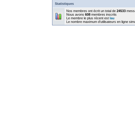
Statistiques
Nos membres ont écrit un total de
24533
mess
Nous avons
608
membres inscrits
Le membre le plus récent est
lau
Le nombre maximum d'utilisateurs en ligne sim