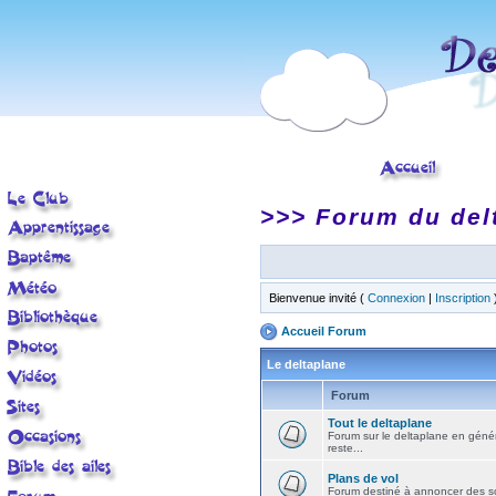
>>> Forum du del
Bienvenue invité (
Connexion
|
Inscription
Accueil Forum
Le deltaplane
Forum
Tout le deltaplane
Forum sur le deltaplane en général 
reste...
Plans de vol
Forum destiné à annoncer des sort