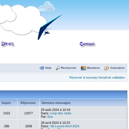
Aide
Recherche
Membres
Calendrier
Recevoir à nouveau l'email de validation
Sujets
Réponses
Derniers messages
29 août 2024 à 10:43
1415
12977
Dans:
coup des clubs
Par:
Eus
28 avril 2024 à 10:23
286
1838
Dans:
Val Louron Avril 2024