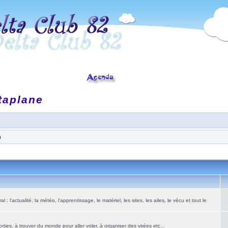
taplane
)
: l'actualité, la météo, l'apprentissage, le matériel, les sites, les ailes, le vécu et tout le
ies, à trouver du monde pour aller voler, à organiser des virées etc...