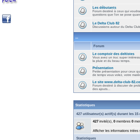
Les débutants
Forum destiné à ceux qui voudra
questions que l'on se pose quand
Le Delta Club 82
Discussions autour du Delta Club 
...
Forum
Le comptoir des deltistes
Vous avez un truc super intéressa
la pluie et du beau temps.
Présentation
Petite présentation pour ceux qu
de temps vous volez, votre matéri
Le site www.delta-club-82.c
Forum destiné à discuter de pro
des ajouts...
Statistiques
427 utilisateur(s) actif(s) durant les 1
427
invité(s),
0
membres
0
mem
Afficher les informations triées
Statistiques