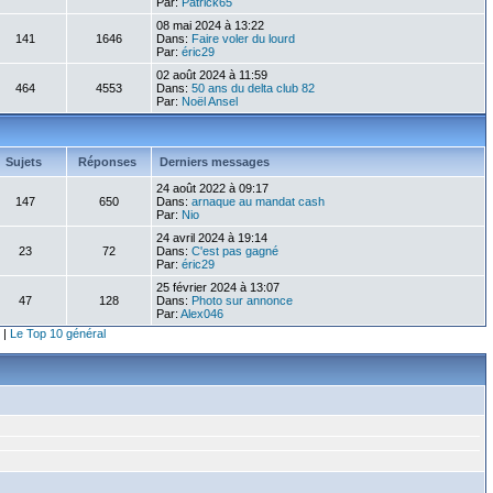
Par:
Patrick65
08 mai 2024 à 13:22
141
1646
Dans:
Faire voler du lourd
Par:
éric29
02 août 2024 à 11:59
464
4553
Dans:
50 ans du delta club 82
Par:
Noël Ansel
Sujets
Réponses
Derniers messages
24 août 2022 à 09:17
147
650
Dans:
arnaque au mandat cash
Par:
Nio
24 avril 2024 à 19:14
23
72
Dans:
C'est pas gagné
Par:
éric29
25 février 2024 à 13:07
47
128
Dans:
Photo sur annonce
Par:
Alex046
|
Le Top 10 général