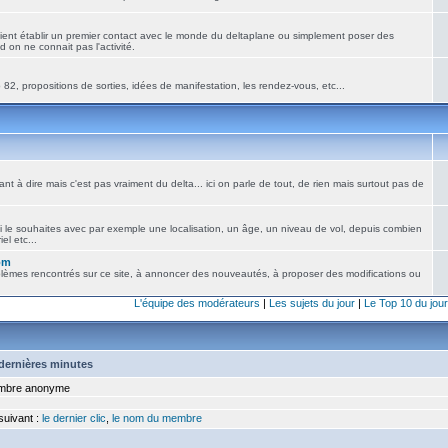
ient établir un premier contact avec le monde du deltaplane ou simplement poser des
 on ne connait pas l'activité.
82, propositions de sorties, idées de manifestation, les rendez-vous, etc...
nt à dire mais c'est pas vraiment du delta... ici on parle de tout, de rien mais surtout pas de
i le souhaites avec par exemple une localisation, un âge, un niveau de vol, depuis combien
el etc...
om
blèmes rencontrés sur ce site, à annoncer des nouveautés, à proposer des modifications ou
L'équipe des modérateurs
|
Les sujets du jour
|
Le Top 10 du jour
5 dernières minutes
bre anonyme
 suivant :
le dernier clic
,
le nom du membre