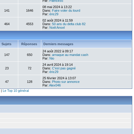
Par:
Patrick65
08 mai 2024 à 13:22
141
1646
Dans:
Faire voler du lourd
Par:
éric29
02 août 2024 à 11:59
464
4553
Dans:
50 ans du delta club 82
Par:
Noël Ansel
Sujets
Réponses
Derniers messages
24 août 2022 à 09:17
147
650
Dans:
arnaque au mandat cash
Par:
Nio
24 avril 2024 à 19:14
23
72
Dans:
C'est pas gagné
Par:
éric29
25 février 2024 à 13:07
47
128
Dans:
Photo sur annonce
Par:
Alex046
|
Le Top 10 général