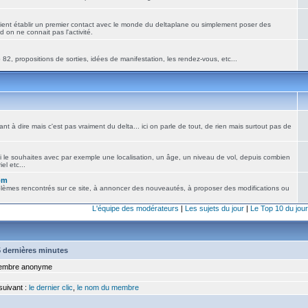
ient établir un premier contact avec le monde du deltaplane ou simplement poser des
 on ne connait pas l'activité.
82, propositions de sorties, idées de manifestation, les rendez-vous, etc...
nt à dire mais c'est pas vraiment du delta... ici on parle de tout, de rien mais surtout pas de
i le souhaites avec par exemple une localisation, un âge, un niveau de vol, depuis combien
el etc...
om
blèmes rencontrés sur ce site, à annoncer des nouveautés, à proposer des modifications ou
L'équipe des modérateurs
|
Les sujets du jour
|
Le Top 10 du jour
15 dernières minutes
mbre anonyme
 suivant :
le dernier clic
,
le nom du membre