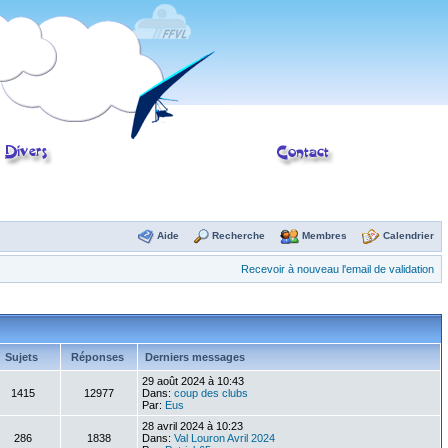
Aide
Recherche
Membres
Calendrier
Recevoir à nouveau l'email de validation
Sujets
Réponses
Derniers messages
29 août 2024 à 10:43
1415
12977
Dans:
coup des clubs
Par:
Eus
28 avril 2024 à 10:23
286
1838
Dans:
Val Louron Avril 2024