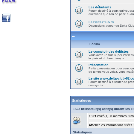
Les débutants
Forum destiné à ceux qui voudra
questions que l'on se pose quand
Le Delta Club 82
Discussions autour du Delta Club 
...
Forum
Le comptoir des deltistes
Vous avez un truc super intéressa
la pluie et du beau temps.
Présentation
Petite présentation pour ceux qu
de temps vous volez, votre matéri
Le site www.delta-club-82.c
Forum destiné à discuter de pro
des ajouts...
Statistiques
1523 utilisateur(s) actif(s) durant les 
1523
invité(s),
0
membres
0
me
Afficher les informations triées
Statistiques