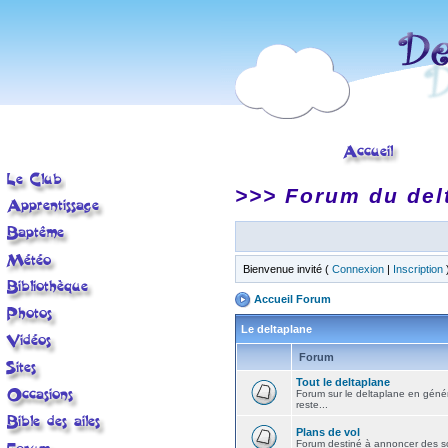
>>> Forum du del
Bienvenue invité (
Connexion
|
Inscription
Accueil Forum
Le deltaplane
Forum
Tout le deltaplane
Forum sur le deltaplane en général 
reste...
Plans de vol
Forum destiné à annoncer des sort