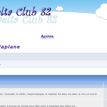
taplane
)
: l'actualité, la météo, l'apprentissage, le matériel, les sites, les ailes, le vécu et tout le
ies, à trouver du monde pour aller voler, à organiser des virées etc...