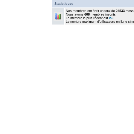
Statistiques
Nos membres ont écrit un total de
24533
mess
Nous avons
608
membres inscrits
Le membre le plus récent est
lau
Le nombre maximum d'utilisateurs en ligne sim