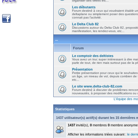
organiser des virées etc...
Les débutants
Forum destiné à ceux qui voudraient établir u
deltaplane ou simplement poser des question
connait pas l'activité.
Le Delta Club 82
Discussions autour du Delta Club 82, propositi
manifestation, les rendez-vous, etc...
...
Forum
Le comptoir des deltistes
Vous avez un truc super intéressant à dire mais
parle de tout, de rien mais surtout pas de la 
Présentation
Petite présentation pour ceux qui le souhaites
un âge, un niveau de vol, depuis combien de t
etc...
Le site www.delta-club-82.com
Forum destiné à discuter de problèmes rencont
nouveautés, à proposer des modifications ou d
L'équipe des mo
Statistiques
1437 utilisateur(s) actif(s) durant les 15 dernières
1437
invité(s),
0
membres
0
membre anonyme
Afficher les informations triées suivant :
le derni