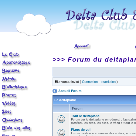
>>> Forum du deltapla
Bienvenue invité (
Connexion
|
Inscription
)
Accueil Forum
Le deltaplane
Forum
Tout le deltaplane
Forum sur le deltaplane en général : l'actualité
matériel, les sites, les ailes, le vécu et tout le r
Plans de vol
Forum destiné à annoncer des sorties, à trouv