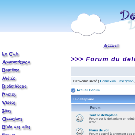
>>> Forum du del
Bienvenue invité (
Connexion
|
Inscription
Accueil Forum
Le deltaplane
Forum
Tout le deltaplane
Forum sur le deltaplane en général 
reste...
Plans de vol
Forum destiné à annoncer des sort