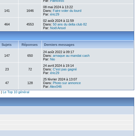
Par:
Patrick65
08 mai 2024 à 13:22
141
1646
Dans:
Faire voler du lourd
Par:
éric29
02 août 2024 à 11:59
464
4553
Dans:
50 ans du delta club 82
Par:
Noël Ansel
Sujets
Réponses
Derniers messages
24 août 2022 à 09:17
147
650
Dans:
arnaque au mandat cash
Par:
Nio
24 avril 2024 à 19:14
23
72
Dans:
C'est pas gagné
Par:
éric29
25 février 2024 à 13:07
47
128
Dans:
Photo sur annonce
Par:
Alex046
|
Le Top 10 général