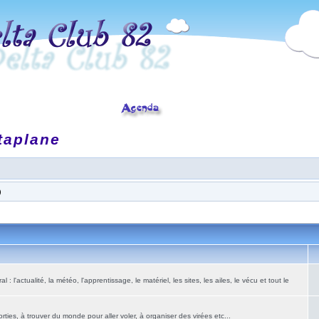
taplane
)
: l'actualité, la météo, l'apprentissage, le matériel, les sites, les ailes, le vécu et tout le
ies, à trouver du monde pour aller voler, à organiser des virées etc...