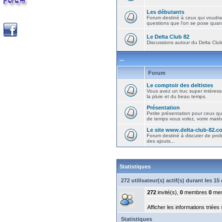
Les débutants
Forum destiné à ceux qui voudra
questions que l'on se pose quand
Le Delta Club 82
Discussions autour du Delta Club 
...
Forum
Le comptoir des deltistes
Vous avez un truc super intéressa
la pluie et du beau temps.
Présentation
Petite présentation pour ceux qu
de temps vous volez, votre matéri
Le site www.delta-club-82.c
Forum destiné à discuter de pro
des ajouts...
Statistiques
272 utilisateur(s) actif(s) durant les 1
272
invité(s),
0
membres
0
mem
Afficher les informations triées
Statistiques