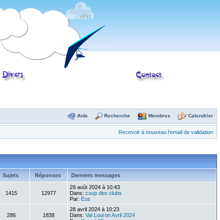
Aide
Recherche
Membres
Calendrier
Recevoir à nouveau l'email de validation
Sujets
Réponses
Derniers messages
29 août 2024 à 10:43
1415
12977
Dans:
coup des clubs
Par:
Eus
28 avril 2024 à 10:23
286
1838
Dans:
Val Louron Avril 2024