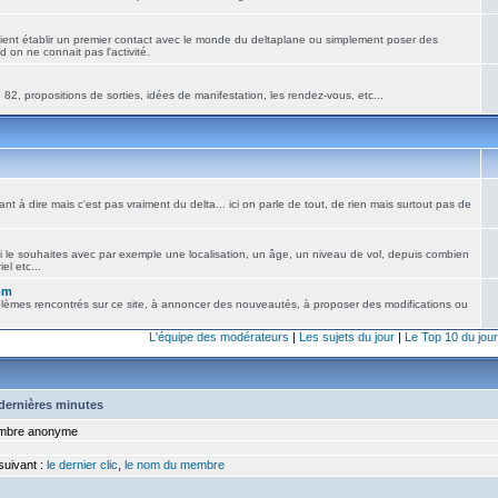
ient établir un premier contact avec le monde du deltaplane ou simplement poser des
 on ne connait pas l'activité.
82, propositions de sorties, idées de manifestation, les rendez-vous, etc...
nt à dire mais c'est pas vraiment du delta... ici on parle de tout, de rien mais surtout pas de
i le souhaites avec par exemple une localisation, un âge, un niveau de vol, depuis combien
el etc...
om
blèmes rencontrés sur ce site, à annoncer des nouveautés, à proposer des modifications ou
L'équipe des modérateurs
|
Les sujets du jour
|
Le Top 10 du jour
5 dernières minutes
bre anonyme
 suivant :
le dernier clic
,
le nom du membre