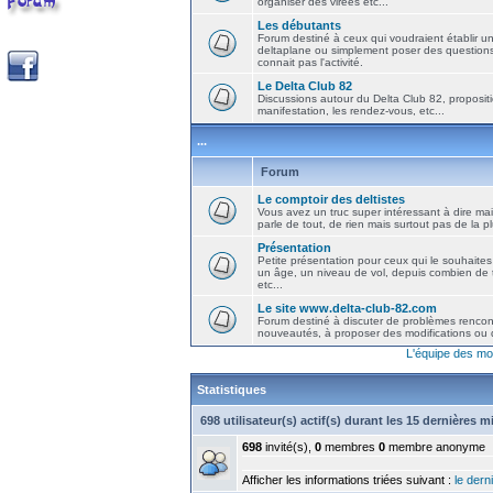
organiser des virées etc...
Les débutants
Forum destiné à ceux qui voudraient établir u
deltaplane ou simplement poser des question
connait pas l'activité.
Le Delta Club 82
Discussions autour du Delta Club 82, propositi
manifestation, les rendez-vous, etc...
...
Forum
Le comptoir des deltistes
Vous avez un truc super intéressant à dire mais
parle de tout, de rien mais surtout pas de la 
Présentation
Petite présentation pour ceux qui le souhaites
un âge, un niveau de vol, depuis combien de t
etc...
Le site www.delta-club-82.com
Forum destiné à discuter de problèmes rencont
nouveautés, à proposer des modifications ou d
L'équipe des mo
Statistiques
698 utilisateur(s) actif(s) durant les 15 dernières 
698
invité(s),
0
membres
0
membre anonyme
Afficher les informations triées suivant :
le derni