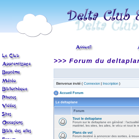
>>> Forum du deltapla
Bienvenue invité (
Connexion
|
Inscription
)
Accueil Forum
Le deltaplane
Forum
Tout le deltaplane
Forum sur le deltaplane en général : l'actualité
matériel, les sites, les ailes, le vécu et tout le r
Plans de vol
Forum destiné à annoncer des sorties, à trouv