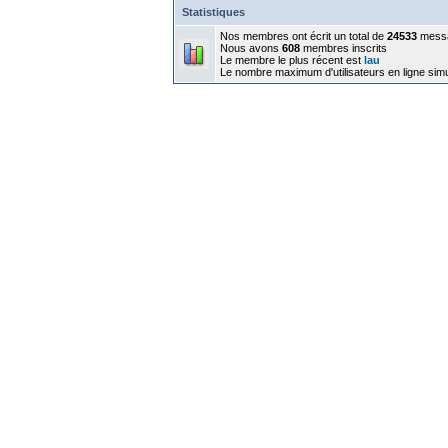
Statistiques
Nos membres ont écrit un total de
24533
mess
Nous avons
608
membres inscrits
Le membre le plus récent est
lau
Le nombre maximum d'utilisateurs en ligne sim