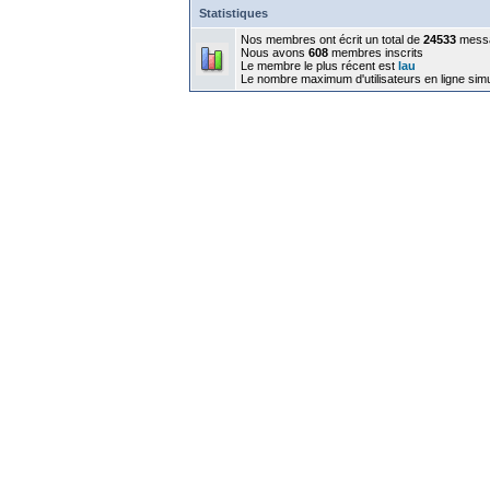
Statistiques
Nos membres ont écrit un total de
24533
mess
Nous avons
608
membres inscrits
Le membre le plus récent est
lau
Le nombre maximum d'utilisateurs en ligne sim