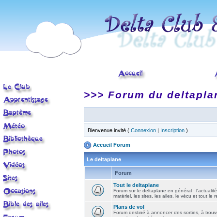
>>> Forum du deltapla
Bienvenue invité (
Connexion
|
Inscription
)
Accueil Forum
Le deltaplane
Forum
Tout le deltaplane
Forum sur le deltaplane en général : l'actualité
matériel, les sites, les ailes, le vécu et tout le r
Plans de vol
Forum destiné à annoncer des sorties, à trouv