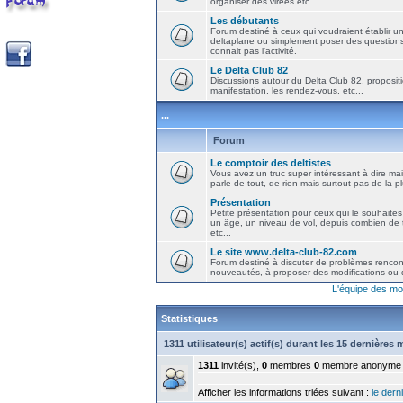
organiser des virées etc...
Les débutants
Forum destiné à ceux qui voudraient établir u
deltaplane ou simplement poser des question
connait pas l'activité.
Le Delta Club 82
Discussions autour du Delta Club 82, propositi
manifestation, les rendez-vous, etc...
...
Forum
Le comptoir des deltistes
Vous avez un truc super intéressant à dire mais
parle de tout, de rien mais surtout pas de la 
Présentation
Petite présentation pour ceux qui le souhaites
un âge, un niveau de vol, depuis combien de t
etc...
Le site www.delta-club-82.com
Forum destiné à discuter de problèmes rencont
nouveautés, à proposer des modifications ou d
L'équipe des mo
Statistiques
1311 utilisateur(s) actif(s) durant les 15 dernières
1311
invité(s),
0
membres
0
membre anonyme
Afficher les informations triées suivant :
le derni