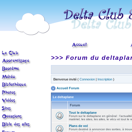
>>> Forum du deltapla
Bienvenue invité (
Connexion
|
Inscription
)
Accueil Forum
Le deltaplane
Forum
Tout le deltaplane
Forum sur le deltaplane en général : l'actualité
matériel, les sites, les ailes, le vécu et tout le r
Plans de vol
Forum destiné à annoncer des sorties, à trouv