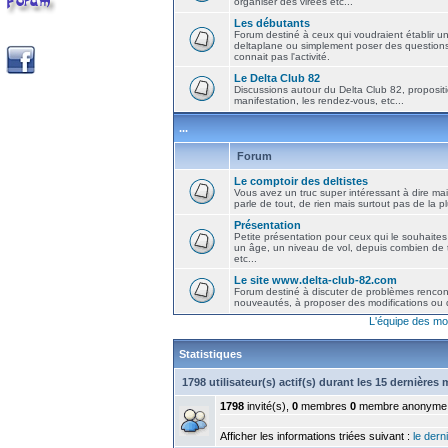
organiser des virées etc...
Les débutants
Forum destiné à ceux qui voudraient établir u
deltaplane ou simplement poser des question
connait pas l'activité.
Le Delta Club 82
Discussions autour du Delta Club 82, propositi
manifestation, les rendez-vous, etc...
...
Forum
Le comptoir des deltistes
Vous avez un truc super intéressant à dire mais
parle de tout, de rien mais surtout pas de la 
Présentation
Petite présentation pour ceux qui le souhaites
un âge, un niveau de vol, depuis combien de t
etc...
Le site www.delta-club-82.com
Forum destiné à discuter de problèmes rencont
nouveautés, à proposer des modifications ou d
L'équipe des mo
Statistiques
1798 utilisateur(s) actif(s) durant les 15 dernières
1798
invité(s),
0
membres
0
membre anonyme
Afficher les informations triées suivant :
le derni