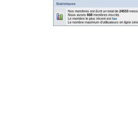
Statistiques
Nos membres ont écrit un total de
24533
mess
Nous avons
608
membres inscrits
Le membre le plus récent est
lau
Le nombre maximum d'utilisateurs en ligne sim