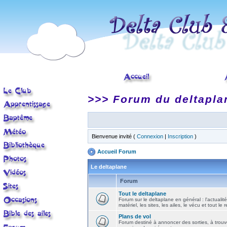
>>> Forum du deltapla
Bienvenue invité (
Connexion
|
Inscription
)
Accueil Forum
Le deltaplane
Forum
Tout le deltaplane
Forum sur le deltaplane en général : l'actualité
matériel, les sites, les ailes, le vécu et tout le r
Plans de vol
Forum destiné à annoncer des sorties, à trouv