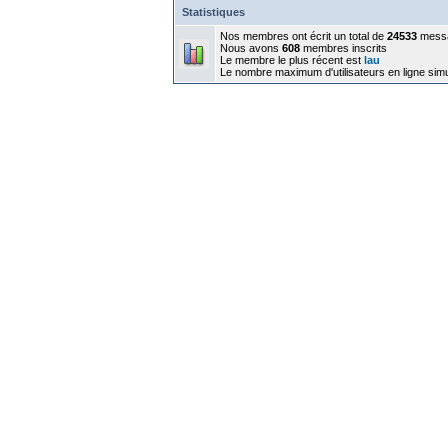
Statistiques
Nos membres ont écrit un total de
24533
mess
Nous avons
608
membres inscrits
Le membre le plus récent est
lau
Le nombre maximum d'utilisateurs en ligne sim