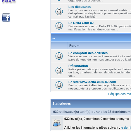
organiser des virées etc...
Les débutants
Forum destiné à ceux qui voudraient établir u
deltaplane ou simplement poser des question
connait pas l'activité.
Le Delta Club 82
Discussions autour du Delta Club 82, propositi
manifestation, les rendez-vous, etc...
...
Forum
Le comptoir des deltistes
Vous avez un truc super intéressant à dire mais
parle de tout, de rien mais surtout pas de la 
Présentation
Petite présentation pour ceux qui le souhaites
un âge, un niveau de vol, depuis combien de t
etc...
Le site www.delta-club-82.com
Forum destiné à discuter de problèmes rencont
nouveautés, à proposer des modifications ou d
L'équipe des mo
Statistiques
932 utilisateur(s) actif(s) durant les 15 dernières 
932
invité(s),
0
membres
0
membre anonyme
Afficher les informations triées suivant :
le derni