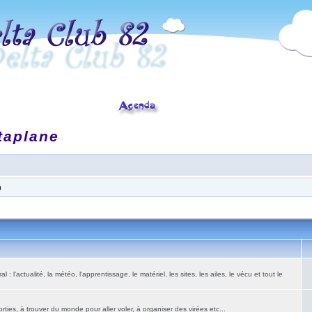
taplane
)
: l'actualité, la météo, l'apprentissage, le matériel, les sites, les ailes, le vécu et tout le
ies, à trouver du monde pour aller voler, à organiser des virées etc...