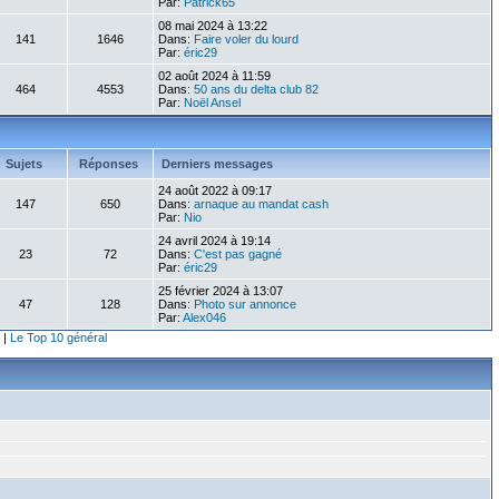
Par:
Patrick65
08 mai 2024 à 13:22
141
1646
Dans:
Faire voler du lourd
Par:
éric29
02 août 2024 à 11:59
464
4553
Dans:
50 ans du delta club 82
Par:
Noël Ansel
Sujets
Réponses
Derniers messages
24 août 2022 à 09:17
147
650
Dans:
arnaque au mandat cash
Par:
Nio
24 avril 2024 à 19:14
23
72
Dans:
C'est pas gagné
Par:
éric29
25 février 2024 à 13:07
47
128
Dans:
Photo sur annonce
Par:
Alex046
|
Le Top 10 général