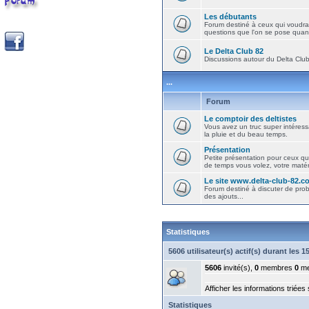
Les débutants
Forum destiné à ceux qui voudra
questions que l'on se pose quand
Le Delta Club 82
Discussions autour du Delta Club 
...
Forum
Le comptoir des deltistes
Vous avez un truc super intéressa
la pluie et du beau temps.
Présentation
Petite présentation pour ceux qu
de temps vous volez, votre matéri
Le site www.delta-club-82.c
Forum destiné à discuter de pro
des ajouts...
Statistiques
5606 utilisateur(s) actif(s) durant les 
5606
invité(s),
0
membres
0
me
Afficher les informations triées
Statistiques