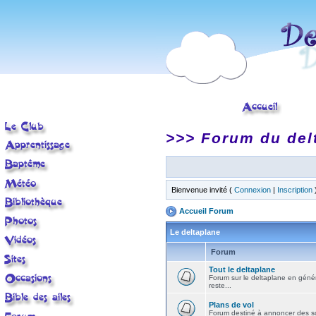
>>> Forum du del
Bienvenue invité (
Connexion
|
Inscription
Accueil Forum
Le deltaplane
Forum
Tout le deltaplane
Forum sur le deltaplane en général 
reste...
Plans de vol
Forum destiné à annoncer des sort