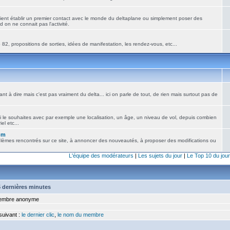
ient établir un premier contact avec le monde du deltaplane ou simplement poser des
 on ne connait pas l'activité.
82, propositions de sorties, idées de manifestation, les rendez-vous, etc...
nt à dire mais c'est pas vraiment du delta... ici on parle de tout, de rien mais surtout pas de
i le souhaites avec par exemple une localisation, un âge, un niveau de vol, depuis combien
el etc...
om
blèmes rencontrés sur ce site, à annoncer des nouveautés, à proposer des modifications ou
L'équipe des modérateurs
|
Les sujets du jour
|
Le Top 10 du jour
15 dernières minutes
mbre anonyme
 suivant :
le dernier clic
,
le nom du membre