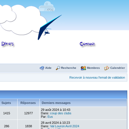
Aide
Recherche
Membres
Calendrier
Recevoir à nouveau l'email de validation
Sujets
Réponses
Derniers messages
29 août 2024 à 10:43
1415
12977
Dans:
coup des clubs
Par:
Eus
28 avril 2024 à 10:23
286
1838
Dans:
Val Louron Avril 2024