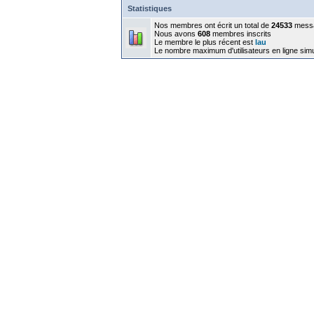
Statistiques
Nos membres ont écrit un total de
24533
mess
Nous avons
608
membres inscrits
Le membre le plus récent est
lau
Le nombre maximum d'utilisateurs en ligne sim