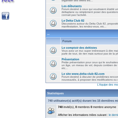
organiser des virées etc...
Les débutants
Forum destiné à ceux qui voudraient établir u
deltaplane ou simplement poser des question
connait pas l'activité.
Le Delta Club 82
Discussions autour du Delta Club 82, propositi
manifestation, les rendez-vous, etc...
...
Forum
Le comptoir des deltistes
Vous avez un truc super intéressant à dire mais
parle de tout, de rien mais surtout pas de la 
Présentation
Petite présentation pour ceux qui le souhaites
un âge, un niveau de vol, depuis combien de t
etc...
Le site www.delta-club-82.com
Forum destiné à discuter de problèmes rencont
nouveautés, à proposer des modifications ou d
L'équipe des mo
Statistiques
740 utilisateur(s) actif(s) durant les 15 dernières 
740
invité(s),
0
membres
0
membre anonyme
Afficher les informations triées suivant :
le derni