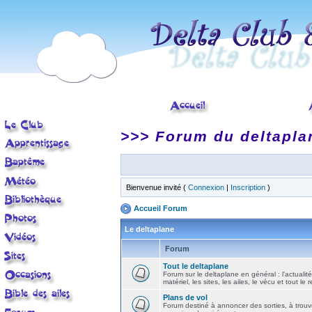
>>> Forum du deltapla
Bienvenue invité (
Connexion
|
Inscription
)
Accueil Forum
Le deltaplane
Forum
Tout le deltaplane
Forum sur le deltaplane en général : l'actualité
matériel, les sites, les ailes, le vécu et tout le r
Plans de vol
Forum destiné à annoncer des sorties, à trouv