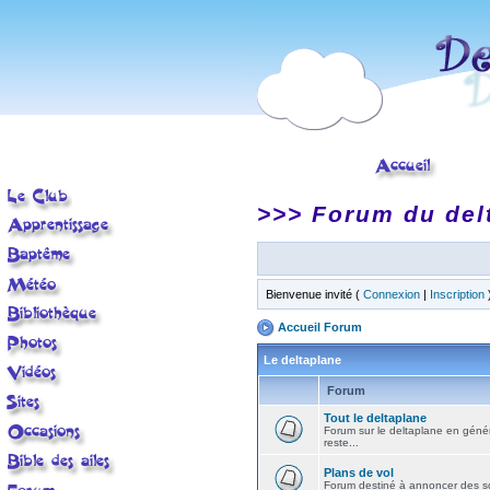
>>> Forum du del
Bienvenue invité (
Connexion
|
Inscription
Accueil Forum
Le deltaplane
Forum
Tout le deltaplane
Forum sur le deltaplane en général 
reste...
Plans de vol
Forum destiné à annoncer des sort