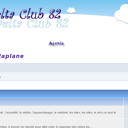
taplane
)
: l'actualité, la météo, l'apprentissage, le matériel, les sites, les ailes, le vécu et tout le
ies, à trouver du monde pour aller voler, à organiser des virées etc...