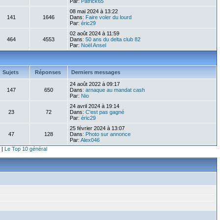
Par:
Patrick65
08 mai 2024 à 13:22
141
1646
Dans:
Faire voler du lourd
Par:
éric29
02 août 2024 à 11:59
464
4553
Dans:
50 ans du delta club 82
Par:
Noël Ansel
Sujets
Réponses
Derniers messages
24 août 2022 à 09:17
147
650
Dans:
arnaque au mandat cash
Par:
Nio
24 avril 2024 à 19:14
23
72
Dans:
C'est pas gagné
Par:
éric29
25 février 2024 à 13:07
47
128
Dans:
Photo sur annonce
Par:
Alex046
|
Le Top 10 général