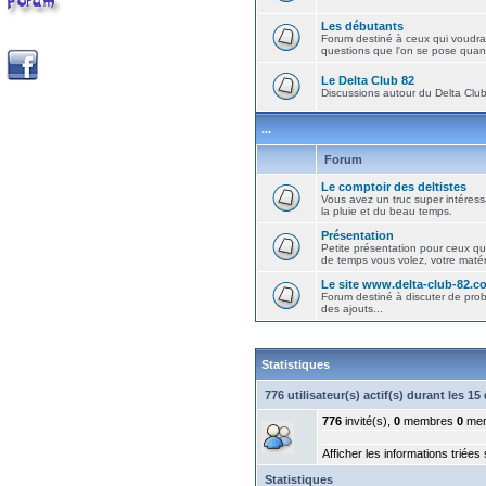
Les débutants
Forum destiné à ceux qui voudra
questions que l'on se pose quand
Le Delta Club 82
Discussions autour du Delta Club 
...
Forum
Le comptoir des deltistes
Vous avez un truc super intéressa
la pluie et du beau temps.
Présentation
Petite présentation pour ceux qu
de temps vous volez, votre matéri
Le site www.delta-club-82.c
Forum destiné à discuter de pro
des ajouts...
Statistiques
776 utilisateur(s) actif(s) durant les 1
776
invité(s),
0
membres
0
mem
Afficher les informations triées
Statistiques