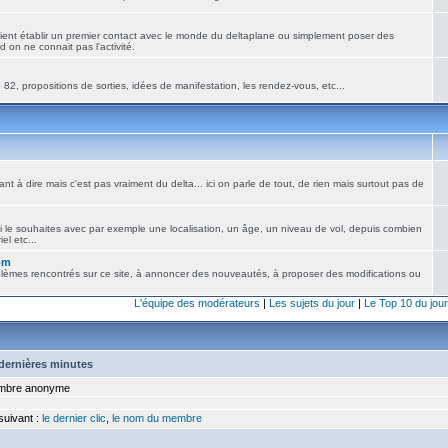
ient établir un premier contact avec le monde du deltaplane ou simplement poser des
 on ne connait pas l'activité.
82, propositions de sorties, idées de manifestation, les rendez-vous, etc...
nt à dire mais c'est pas vraiment du delta... ici on parle de tout, de rien mais surtout pas de
i le souhaites avec par exemple une localisation, un âge, un niveau de vol, depuis combien
el etc...
om
blèmes rencontrés sur ce site, à annoncer des nouveautés, à proposer des modifications ou
L'équipe des modérateurs
|
Les sujets du jour
|
Le Top 10 du jour
5 dernières minutes
bre anonyme
 suivant :
le dernier clic
,
le nom du membre