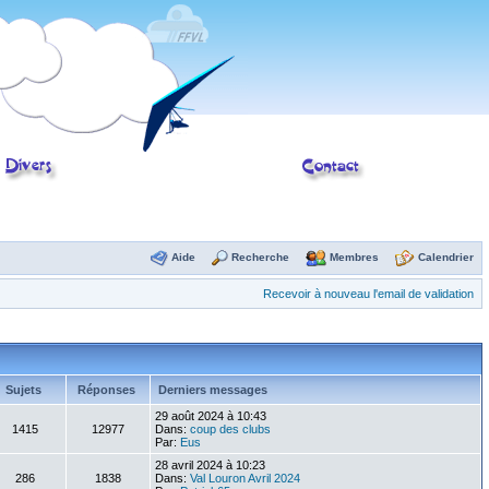
Aide
Recherche
Membres
Calendrier
Recevoir à nouveau l'email de validation
Sujets
Réponses
Derniers messages
29 août 2024 à 10:43
1415
12977
Dans:
coup des clubs
Par:
Eus
28 avril 2024 à 10:23
286
1838
Dans:
Val Louron Avril 2024