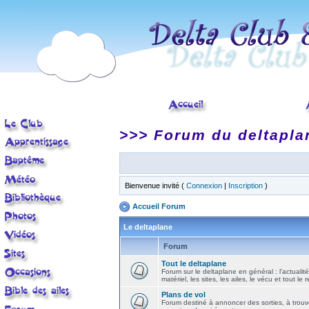
>>> Forum du deltapla
Bienvenue invité (
Connexion
|
Inscription
)
Accueil Forum
Le deltaplane
Forum
Tout le deltaplane
Forum sur le deltaplane en général : l'actualité
matériel, les sites, les ailes, le vécu et tout le r
Plans de vol
Forum destiné à annoncer des sorties, à trouv