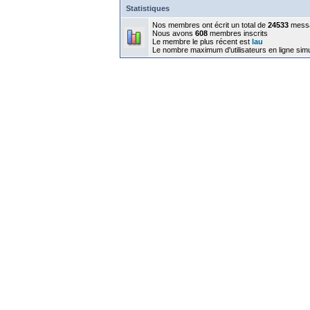
Statistiques
Nos membres ont écrit un total de
24533
mess
Nous avons
608
membres inscrits
Le membre le plus récent est
lau
Le nombre maximum d'utilisateurs en ligne sim