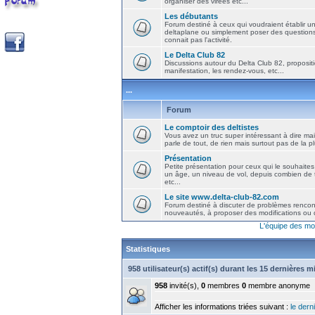
organiser des virées etc...
Les débutants
Forum destiné à ceux qui voudraient établir u
deltaplane ou simplement poser des question
connait pas l'activité.
Le Delta Club 82
Discussions autour du Delta Club 82, propositi
manifestation, les rendez-vous, etc...
...
Forum
Le comptoir des deltistes
Vous avez un truc super intéressant à dire mais
parle de tout, de rien mais surtout pas de la 
Présentation
Petite présentation pour ceux qui le souhaites
un âge, un niveau de vol, depuis combien de t
etc...
Le site www.delta-club-82.com
Forum destiné à discuter de problèmes rencont
nouveautés, à proposer des modifications ou d
L'équipe des mo
Statistiques
958 utilisateur(s) actif(s) durant les 15 dernières 
958
invité(s),
0
membres
0
membre anonyme
Afficher les informations triées suivant :
le derni