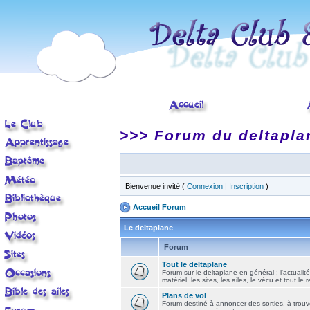
>>> Forum du deltapla
Bienvenue invité (
Connexion
|
Inscription
)
Accueil Forum
Le deltaplane
Forum
Tout le deltaplane
Forum sur le deltaplane en général : l'actualité
matériel, les sites, les ailes, le vécu et tout le r
Plans de vol
Forum destiné à annoncer des sorties, à trouv