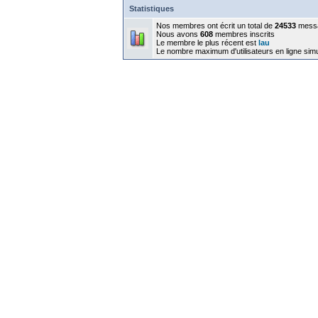
Statistiques
Nos membres ont écrit un total de
24533
mess
Nous avons
608
membres inscrits
Le membre le plus récent est
lau
Le nombre maximum d'utilisateurs en ligne sim