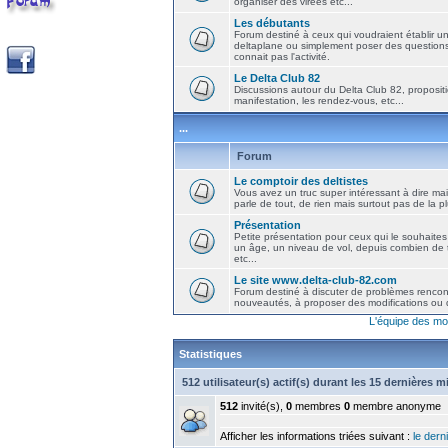
organiser des virées etc...
Les débutants
Forum destiné à ceux qui voudraient établir u
deltaplane ou simplement poser des question
connait pas l'activité.
Le Delta Club 82
Discussions autour du Delta Club 82, propositi
manifestation, les rendez-vous, etc...
...
Forum
Le comptoir des deltistes
Vous avez un truc super intéressant à dire mais
parle de tout, de rien mais surtout pas de la 
Présentation
Petite présentation pour ceux qui le souhaites
un âge, un niveau de vol, depuis combien de t
etc...
Le site www.delta-club-82.com
Forum destiné à discuter de problèmes rencont
nouveautés, à proposer des modifications ou d
L'équipe des mo
Statistiques
512 utilisateur(s) actif(s) durant les 15 dernières 
512
invité(s),
0
membres
0
membre anonyme
Afficher les informations triées suivant :
le derni