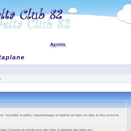
taplane
)
: l'actualité, la météo, l'apprentissage, le matériel, les sites, les ailes, le vécu et tout le
ies, à trouver du monde pour aller voler, à organiser des virées etc...