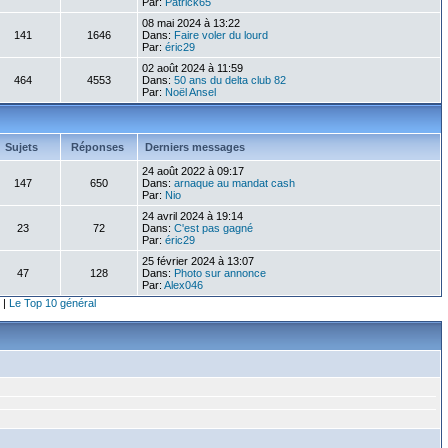
Par:
Patrick65
08 mai 2024 à 13:22
141
1646
Dans:
Faire voler du lourd
Par:
éric29
02 août 2024 à 11:59
464
4553
Dans:
50 ans du delta club 82
Par:
Noël Ansel
Sujets
Réponses
Derniers messages
24 août 2022 à 09:17
147
650
Dans:
arnaque au mandat cash
Par:
Nio
24 avril 2024 à 19:14
23
72
Dans:
C'est pas gagné
Par:
éric29
25 février 2024 à 13:07
47
128
Dans:
Photo sur annonce
Par:
Alex046
|
Le Top 10 général