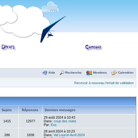
Aide
Recherche
Membres
Calendrier
Recevoir à nouveau l'email de validation
Sujets
Réponses
Derniers messages
29 août 2024 à 10:43
1415
12977
Dans:
coup des clubs
Par:
Eus
28 avril 2024 à 10:23
286
1838
Dans:
Val Louron Avril 2024