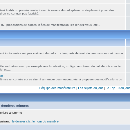
ient établir un premier contact avec le monde du deltaplane ou simplement poser des
 on ne connait pas l'activité.
82, propositions de sorties, idées de manifestation, les rendez-vous, etc...
nt à dire mais c'est pas vraiment du delta... ici on parle de tout, de rien mais surtout pas de
i le souhaites avec par exemple une localisation, un âge, un niveau de vol, depuis combien
el etc...
om
blèmes rencontrés sur ce site, à annoncer des nouveautés, à proposer des modifications ou
L'équipe des modérateurs
|
Les sujets du jour
|
Le Top 10 du jour
15 dernières minutes
mbre anonyme
 suivant :
le dernier clic
,
le nom du membre