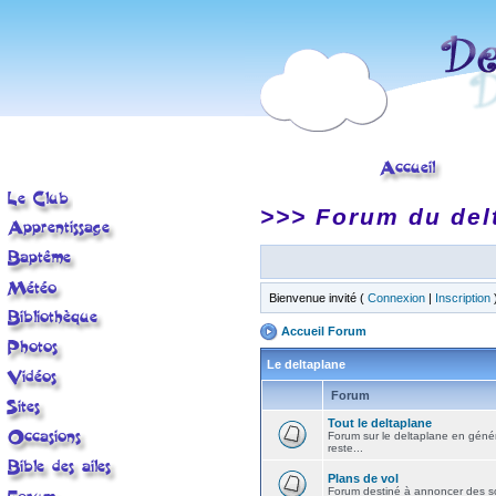
>>> Forum du del
Bienvenue invité (
Connexion
|
Inscription
Accueil Forum
Le deltaplane
Forum
Tout le deltaplane
Forum sur le deltaplane en général 
reste...
Plans de vol
Forum destiné à annoncer des sort