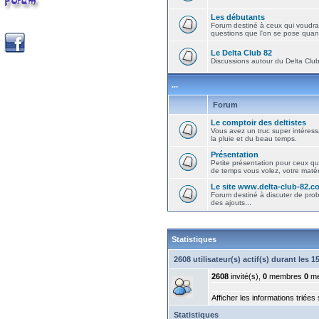
Les débutants
Forum destiné à ceux qui voudra
questions que l'on se pose quand
Le Delta Club 82
Discussions autour du Delta Club 
...
Forum
Le comptoir des deltistes
Vous avez un truc super intéressa
la pluie et du beau temps.
Présentation
Petite présentation pour ceux qu
de temps vous volez, votre matéri
Le site www.delta-club-82.c
Forum destiné à discuter de pro
des ajouts...
Statistiques
2608 utilisateur(s) actif(s) durant les 
2608
invité(s),
0
membres
0
me
Afficher les informations triées
Statistiques