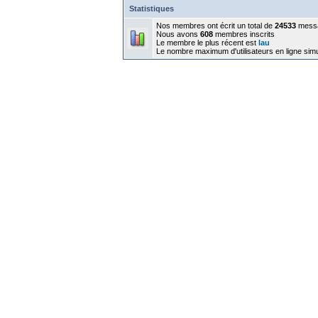
Statistiques
Nos membres ont écrit un total de
24533
mess
Nous avons
608
membres inscrits
Le membre le plus récent est
lau
Le nombre maximum d'utilisateurs en ligne sim