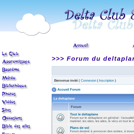
>>> Forum du deltapla
Bienvenue invité (
Connexion
|
Inscription
)
Accueil Forum
Le deltaplane
Forum
Tout le deltaplane
Forum sur le deltaplane en général : l'actualité
matériel, les sites, les ailes, le vécu et tout le r
Plans de vol
Forum destiné à annoncer des sorties, à trouv