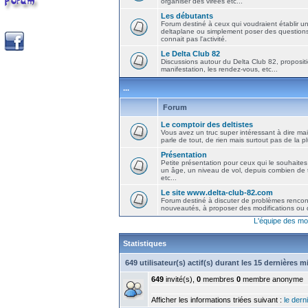
organiser des virées etc...
Les débutants
Forum destiné à ceux qui voudraient établir u
deltaplane ou simplement poser des question
connait pas l'activité.
Le Delta Club 82
Discussions autour du Delta Club 82, propositi
manifestation, les rendez-vous, etc...
...
Forum
Le comptoir des deltistes
Vous avez un truc super intéressant à dire mais
parle de tout, de rien mais surtout pas de la 
Présentation
Petite présentation pour ceux qui le souhaites
un âge, un niveau de vol, depuis combien de t
etc...
Le site www.delta-club-82.com
Forum destiné à discuter de problèmes rencont
nouveautés, à proposer des modifications ou d
L'équipe des mo
Statistiques
649 utilisateur(s) actif(s) durant les 15 dernières 
649
invité(s),
0
membres
0
membre anonyme
Afficher les informations triées suivant :
le derni